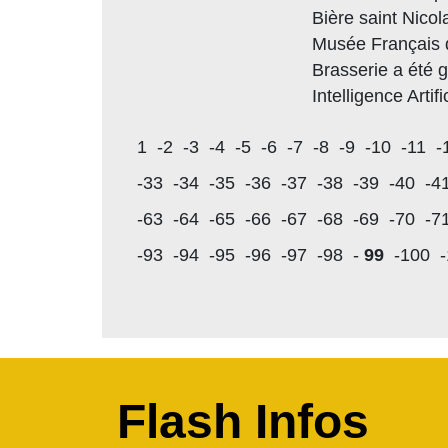
Bière saint Nicol
Musée Français 
Brasserie a été 
Intelligence Artifi
1
-2
-3
-4
-5
-6
-7
-8
-9
-10
-11
-
-33
-34
-35
-36
-37
-38
-39
-40
-4
-63
-64
-65
-66
-67
-68
-69
-70
-7
-93
-94
-95
-96
-97
-98
-
99
-100
Flash Infos