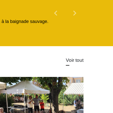
chevron_left
chevron_right
Previous
Next
és à la baignade sauvage.
Voir tout