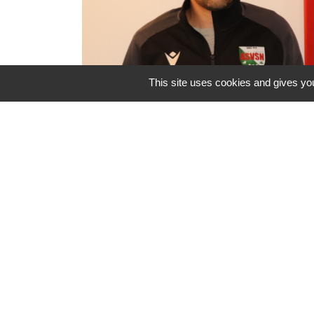
This site uses cookies and gives you
ASVSN : nouveau Président et
nouvelle dynamique pour le club
de football
Une nouvelle équipe vient d’être
portée à la tête de l’ASVSN avec le
renouvellement du bureau à 95%.