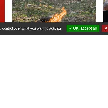
 control over what you want to activate
OK, accept all
Prévention du risque d'incendie de
R
forêt et de végétation
18
Bons réflexes et rappel des
pa
interdictions
po
es