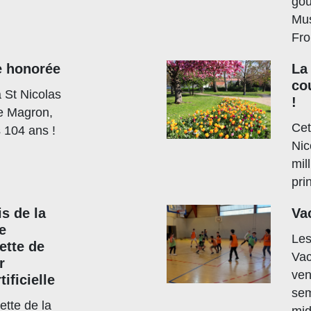
gou
Mus
Fro
e honorée
La 
co
 St Nicolas
!
te Magron,
Cet
s 104 ans !
Nic
mil
pri
s de la
Va
e
Les
ette de
Vac
r
ven
tificielle
sem
ette de la