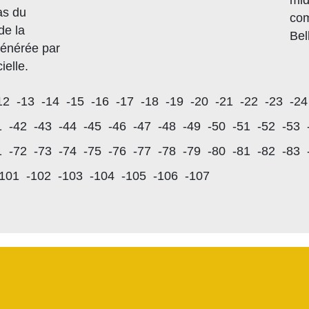
mid
as du
com
de la
Bell
générée par
cielle.
12
-13
-14
-15
-16
-17
-18
-19
-20
-21
-22
-23
-24
1
-42
-43
-44
-45
-46
-47
-48
-49
-50
-51
-52
-53
1
-72
-73
-74
-75
-76
-77
-78
-79
-80
-81
-82
-83
-101
-102
-103
-104
-105
-106
-107