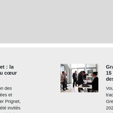
t : la
Gr
au cœur
15
des
ion des
Vou
ées et
tra
ier Prignet,
Gre
été invités
202