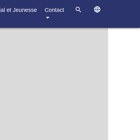
language
search
ial et Jeunesse
Contact