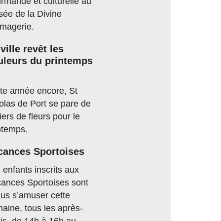
rmande et culturelle au
ée de la Divine
magerie.
ville revêt les
uleurs du printemps
te année encore, St
olas de Port se pare de
liers de fleurs pour le
ntemps.
cances Sportoises
 enfants inscrits aux
ances Sportoises sont
us s’amuser cette
aine, tous les après-