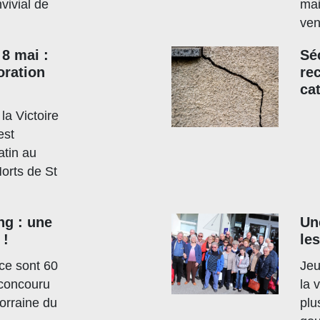
ivial de
mai
ven
8 mai :
Sé
ration
re
ca
la Victoire
est
atin au
rts de St
ng : une
Un
 !
le
 ce sont 60
Jeu
 concouru
la 
Lorraine du
plu