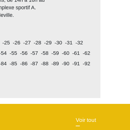
is, de 14h à 16h au
plexe sportif A.
eville.
-25
-26
-27
-28
-29
-30
-31
-32
-54
-55
-56
-57
-58
-59
-60
-61
-62
-84
-85
-86
-87
-88
-89
-90
-91
-92
Voir tout