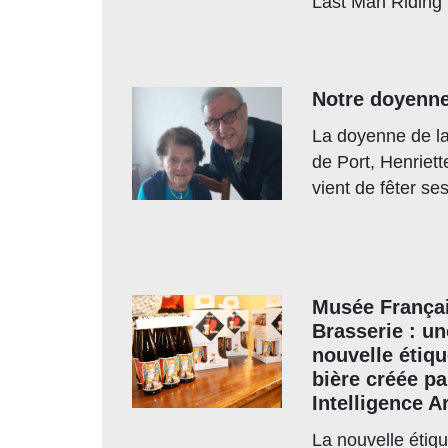
Last Man Riding
Notre doyenn
La doyenne de la
de Port, Henriet
vient de fêter se
Musée Françai
Brasserie : un
nouvelle étiqu
bière créée pa
Intelligence Ar
La nouvelle étiqu