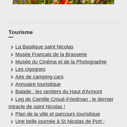
Tourisme
keyboard_arrow_right
La Basilique saint Nicolas
keyboard_arrow_right
Musée Français de la Brasserie
keyboard_arrow_right
Musée du Cinéma et de la Photographie
keyboard_arrow_right
Les cigognes
keyboard_arrow_right
Aire de camping-cars
keyboard_arrow_right
Annuaire touristique
keyboard_arrow_right
Balade : les sentiers du Haut d'Armont
keyboard_arrow_right
Leg de Camille Croué-Friedman : le dernier
miracle de saint Nicolas !
keyboard_arrow_right
Plan de la ville et parcours touristique
keyboard_arrow_right
Une belle journée à St Nicolas de Port :