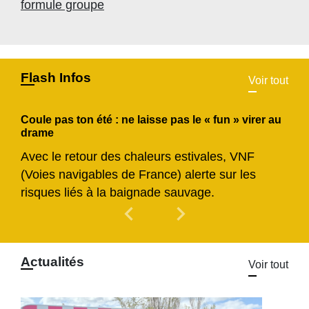
formule groupe
Flash Infos
Voir tout
Coule pas ton été : ne laisse pas le « fun » virer au
drame
Avec le retour des chaleurs estivales, VNF
(Voies navigables de France) alerte sur les
risques liés à la baignade sauvage.
chevron_left
chevron_right
Previous
Next
Actualités
Voir tout