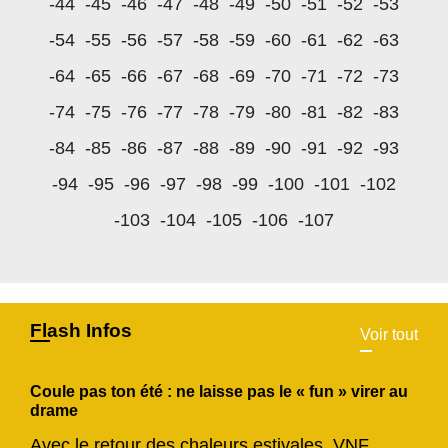
-44
-45
-46
-47
-48
-49
-50
-51
-52
-53
-54
-55
-56
-57
-58
-59
-60
-61
-62
-63
-64
-65
-66
-67
-68
-69
-70
-71
-72
-73
-74
-75
-76
-77
-78
-79
-80
-81
-82
-83
-84
-85
-86
-87
-88
-89
-90
-91
-92
-93
-94
-95
-96
-97
-98
-99
-100
-101
-102
-103
-104
-105
-106
-107
Flash Infos
Voir tout
Coule pas ton été : ne laisse pas le « fun » virer au
drame
Avec le retour des chaleurs estivales, VNF