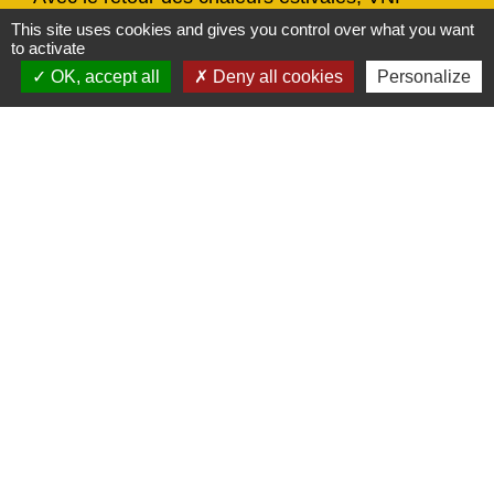
(Voies navigables de France) alerte sur les
This site uses cookies and gives you control over what you want
to activate
risques liés à la baignade sauvage.
chevron_left
chevron_right
OK, accept all
Deny all cookies
Personalize
Previous
Next
Actualités
Voir tout