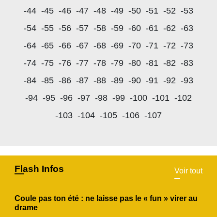
-44
-45
-46
-47
-48
-49
-50
-51
-52
-53
-54
-55
-56
-57
-58
-59
-60
-61
-62
-63
-64
-65
-66
-67
-68
-69
-70
-71
-72
-73
-74
-75
-76
-77
-78
-79
-80
-81
-82
-83
-84
-85
-86
-87
-88
-89
-90
-91
-92
-93
-94
-95
-96
-97
-98
-99
-100
-101
-102
-103
-104
-105
-106
-107
Flash Infos
Voir tout
Coule pas ton été : ne laisse pas le « fun » virer au
drame