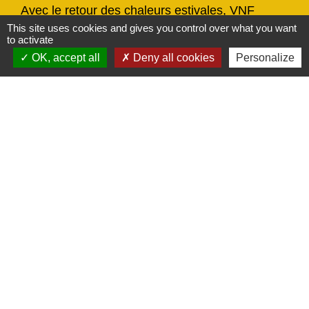
Avec le retour des chaleurs estivales, VNF
(Voies navigables de France) alerte sur les
This site uses cookies and gives you control over what you want
to activate
risques liés à la baignade sauvage.
OK, accept all
Deny all cookies
Personalize
chevron_left
chevron_right
Previous
Next
Actualités
Voir tout