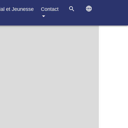
language
search
ial et Jeunesse
Contact