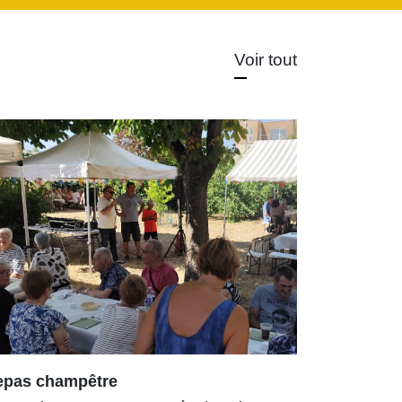
Voir tout
epas champêtre
Arboretum
enrichi et