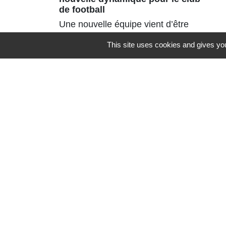
de football
Une nouvelle équipe vient d’être
portée à la tête de l’ASVSN avec le
This site uses cookies and gives you
renouvellement du bureau à 95%.
Contacts
Commune de St Nicolas de Port
4bis place de la République
54210 Saint-Nicolas-de-Port - FRANCE
+33 3 83 48 15 15