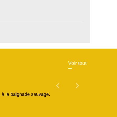
Voir tout
chevron_left
chevron_right
Previous
Next
és à la baignade sauvage.