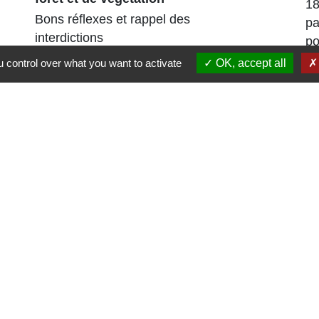
18
Bons réflexes et rappel des
pa
interdictions
po
es
 control over what you want to activate
OK, accept all
Liens
Région Grand Est
Communauté de Communes des Pays du
Sel et du Vermois