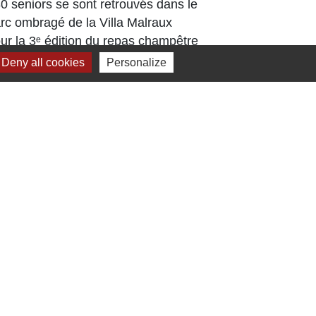
0 seniors se sont retrouvés dans le
L’Arboretu
rc ombragé de la Villa Malraux
arboré déjà
ur la 3ᵉ édition du repas champêtre
Tout au lo
tival
Deny all cookies
Personalize
travaux, d
ont...
Jumelage
Dielheim (Allemagne)