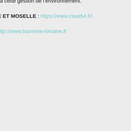
à cette gestion de l’environnement.
E ET MOSELLE
:
https://www.caue54.fr/
ttp://www.tourisme-lorraine.fr