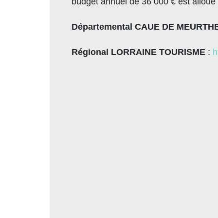
budget annuel de 36 000 € est alloué 
Départemental CAUE DE MEURTH
Régional LORRAINE TOURISME
:
h