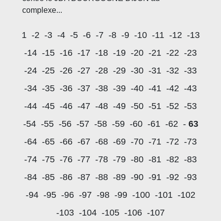
complexe...
1
-2
-3
-4
-5
-6
-7
-8
-9
-10
-11
-12
-13
-14
-15
-16
-17
-18
-19
-20
-21
-22
-23
-24
-25
-26
-27
-28
-29
-30
-31
-32
-33
-34
-35
-36
-37
-38
-39
-40
-41
-42
-43
-44
-45
-46
-47
-48
-49
-50
-51
-52
-53
-54
-55
-56
-57
-58
-59
-60
-61
-62
-
63
-64
-65
-66
-67
-68
-69
-70
-71
-72
-73
-74
-75
-76
-77
-78
-79
-80
-81
-82
-83
-84
-85
-86
-87
-88
-89
-90
-91
-92
-93
-94
-95
-96
-97
-98
-99
-100
-101
-102
-103
-104
-105
-106
-107