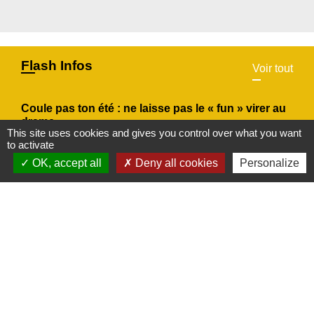
Flash Infos
Voir tout
Coule pas ton été : ne laisse pas le « fun » virer au
drame
This site uses cookies and gives you control over what you want
to activate
Avec le retour des chaleurs estivales, VNF
OK, accept all
Deny all cookies
Personalize
(Voies navigables de France) alerte sur les
risques liés à la baignade sauvage.
chevron_left
chevron_right
Previous
Next
Actualités
Voir tout