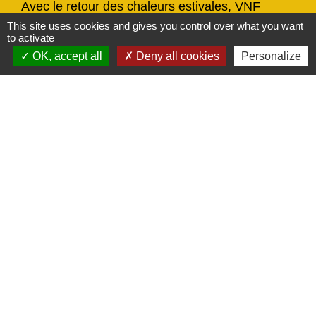
Avec le retour des chaleurs estivales, VNF
(Voies navigables de France) alerte sur les
This site uses cookies and gives you control over what you want
to activate
risques liés à la baignade sauvage.
OK, accept all
Deny all cookies
Personalize
chevron_left
chevron_right
Previous
Next
Actualités
Voir tout