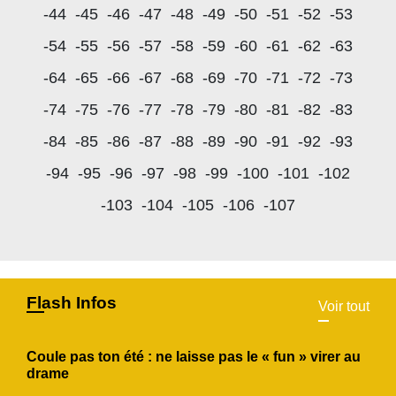
-44
-45
-46
-47
-48
-49
-50
-51
-52
-53
-54
-55
-56
-57
-58
-59
-60
-61
-62
-63
-64
-65
-66
-67
-68
-69
-70
-71
-72
-73
-74
-75
-76
-77
-78
-79
-80
-81
-82
-83
-84
-85
-86
-87
-88
-89
-90
-91
-92
-93
-94
-95
-96
-97
-98
-99
-100
-101
-102
-103
-104
-105
-106
-107
Flash Infos
Voir tout
Coule pas ton été : ne laisse pas le « fun » virer au
drame