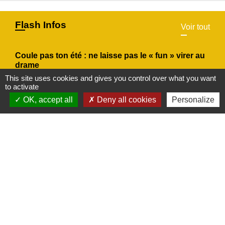
Flash Infos
Voir tout
Coule pas ton été : ne laisse pas le « fun » virer au
drame
This site uses cookies and gives you control over what you want
Avec le retour des chaleurs estivales, VNF
to activate
(Voies navigables de France) alerte sur les
OK, accept all
Deny all cookies
Personalize
risques liés à la baignade sauvage.
chevron_left
chevron_right
Previous
Next
Actualités
Voir tout