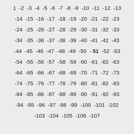
1
-2
-3
-4
-5
-6
-7
-8
-9
-10
-11
-12
-13
-14
-15
-16
-17
-18
-19
-20
-21
-22
-23
-24
-25
-26
-27
-28
-29
-30
-31
-32
-33
-34
-35
-36
-37
-38
-39
-40
-41
-42
-43
-44
-45
-46
-47
-48
-49
-50
-
51
-52
-53
-54
-55
-56
-57
-58
-59
-60
-61
-62
-63
-64
-65
-66
-67
-68
-69
-70
-71
-72
-73
-74
-75
-76
-77
-78
-79
-80
-81
-82
-83
-84
-85
-86
-87
-88
-89
-90
-91
-92
-93
-94
-95
-96
-97
-98
-99
-100
-101
-102
-103
-104
-105
-106
-107