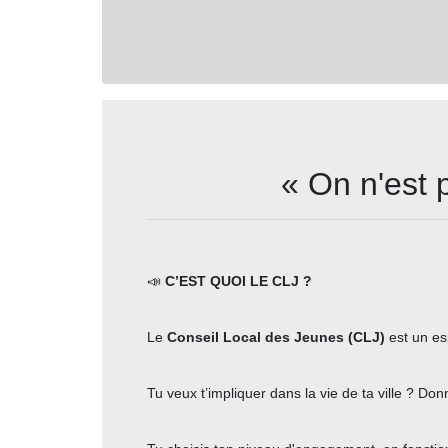
« On n'est 
📣
C’EST QUOI LE CLJ ?
Le
Conseil Local des Jeunes (CLJ)
est un e
Tu veux t’impliquer dans la vie de ta ville ? Don