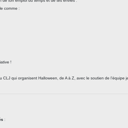
n de ton emploi du temps et de tes envies :
lle comme :
ative !
u CLJ qui organisent Halloween, de A à Z, avec le soutien de l’équipe
tés
: