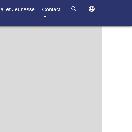
language
search
ial et Jeunesse
Contact