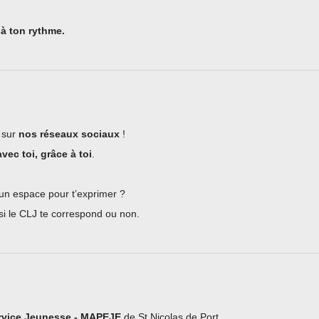
à ton rythme.
 sur
nos réseaux sociaux
!
avec toi, grâce à toi
.
un espace pour t’exprimer ?
 si le CLJ te correspond ou non.
rvice Jeunesse - MAPEJE
de St Nicolas de Port.