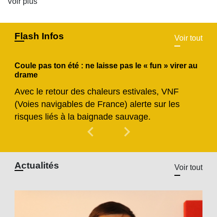
Flash Infos
Voir tout
Coule pas ton été : ne laisse pas le « fun » virer au
drame
Avec le retour des chaleurs estivales, VNF
(Voies navigables de France) alerte sur les
risques liés à la baignade sauvage.
chevron_left
chevron_right
Previous
Next
Actualités
Voir tout