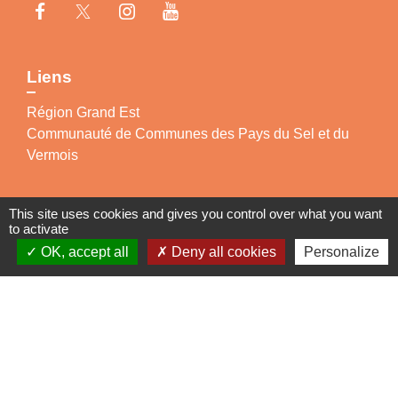
Liens
Région Grand Est
Communauté de Communes des Pays du Sel et du
Vermois
Jumelage
This site uses cookies and gives you control over what you want
to activate
Dielheim (Allemagne)
OK, accept all
Deny all cookies
Personalize
Mentions légales
-
Politique de confidentialité
-
Accessibilité
-
Plan du site
-
Gestion des cookies
Site créé en partenariat avec Réseau des Communes