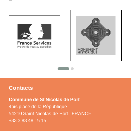
Contacts
Commune de St Nicolas de Port
4bis place de la République
54210 Saint-Nicolas-de-Port - FRANCE
+33 3 83 48 15 15