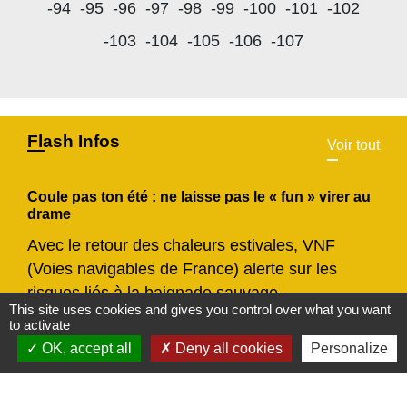
-94
-95
-96
-97
-98
-99
-100
-101
-102
-103
-104
-105
-106
-107
Flash Infos
Voir tout
Coule pas ton été : ne laisse pas le « fun » virer au
drame
Avec le retour des chaleurs estivales, VNF
(Voies navigables de France) alerte sur les
risques liés à la baignade sauvage.
This site uses cookies and gives you control over what you want
chevron_left
chevron_right
Previous
Next
to activate
OK, accept all
Deny all cookies
Personalize
Actualités
Voir tout