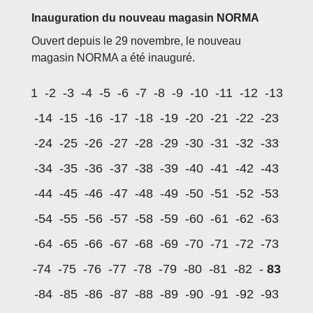
Inauguration du nouveau magasin NORMA
Ouvert depuis le 29 novembre, le nouveau
magasin NORMA a été inauguré.
1
-2
-3
-4
-5
-6
-7
-8
-9
-10
-11
-12
-13
-14
-15
-16
-17
-18
-19
-20
-21
-22
-23
-24
-25
-26
-27
-28
-29
-30
-31
-32
-33
-34
-35
-36
-37
-38
-39
-40
-41
-42
-43
-44
-45
-46
-47
-48
-49
-50
-51
-52
-53
-54
-55
-56
-57
-58
-59
-60
-61
-62
-63
-64
-65
-66
-67
-68
-69
-70
-71
-72
-73
-74
-75
-76
-77
-78
-79
-80
-81
-82
-
83
-84
-85
-86
-87
-88
-89
-90
-91
-92
-93