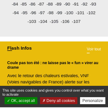
-84
-85
-86
-87
-88
-89
-90
-91
-92
-93
-94
-95
-96
-97
-98
-99
-100
-101
-102
-103
-104
-105
-106
-107
Flash Infos
Voir tout
Coule pas ton été : ne laisse pas le « fun » virer au
drame
Avec le retour des chaleurs estivales, VNF
(Voies navigables de France) alerte sur les
risques liés à la baignade sauvage.
This site uses cookies and gives you control over what you want
chevron_left
chevron_right
Previous
Next
to activate
OK, accept all
Deny all cookies
Personalize