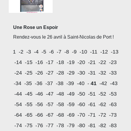
Une Rose un Espoir
Rendez-vous le 26 avril à Saint-Nicolas de Port !
1
-2
-3
-4
-5
-6
-7
-8
-9
-10
-11
-12
-13
-14
-15
-16
-17
-18
-19
-20
-21
-22
-23
-24
-25
-26
-27
-28
-29
-30
-31
-32
-33
-34
-35
-36
-37
-38
-39
-40
-
41
-42
-43
-44
-45
-46
-47
-48
-49
-50
-51
-52
-53
-54
-55
-56
-57
-58
-59
-60
-61
-62
-63
-64
-65
-66
-67
-68
-69
-70
-71
-72
-73
-74
-75
-76
-77
-78
-79
-80
-81
-82
-83