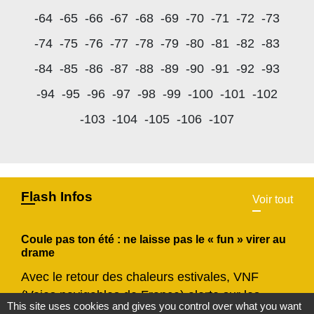
-64
-65
-66
-67
-68
-69
-70
-71
-72
-73
-74
-75
-76
-77
-78
-79
-80
-81
-82
-83
-84
-85
-86
-87
-88
-89
-90
-91
-92
-93
-94
-95
-96
-97
-98
-99
-100
-101
-102
-103
-104
-105
-106
-107
Flash Infos
Voir tout
Coule pas ton été : ne laisse pas le « fun » virer au
drame
Avec le retour des chaleurs estivales, VNF
(Voies navigables de France) alerte sur les
This site uses cookies and gives you control over what you want
risques liés à la baignade sauvage.