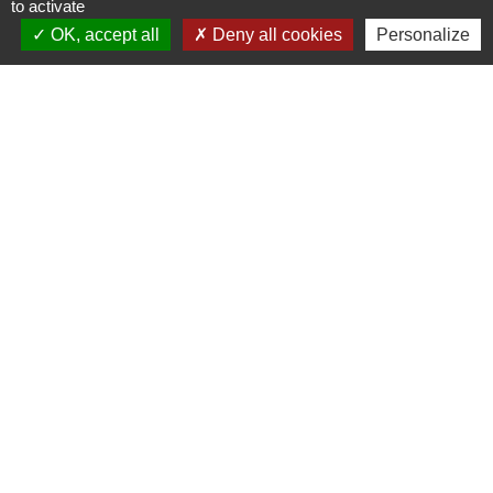
to activate
chevron_left
chevron_right
Previous
Next
OK, accept all
Deny all cookies
Personalize
Actualités
Voir tout
Food Truck l'Authentique à