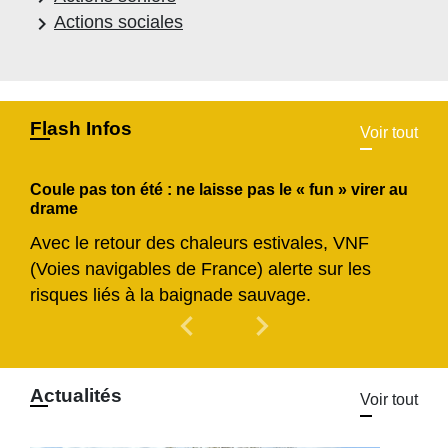
keyboard_arrow_right
Actions sociales
Flash Infos
Voir tout
Coule pas ton été : ne laisse pas le « fun » virer au
drame
Avec le retour des chaleurs estivales, VNF
(Voies navigables de France) alerte sur les
risques liés à la baignade sauvage.
chevron_left
chevron_right
Previous
Next
Actualités
Voir tout