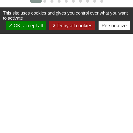
This site uses cookies and gives you control over what you want
to activate
Contacts
OK, accept all
Deny all cookies
Personalize
Commune de St Nicolas de Port
4bis place de la République
54210 Saint-Nicolas-de-Port - FRANCE
+33 3 83 48 15 15
Liens
Région Grand Est
Communauté de Communes des Pays du Sel et du
Vermois