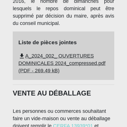
2016, le nombre de dimanches pour
lesquels le repos dominical peut être
supprimé par décision du maire, après avis
du conseil municipal.
Liste de pièces jointes
file_download
A_2024_002_ OUVERTURES
DOMINICALES 2024_compressed.pdf
(PDF - 269.49 kB)
VENTE AU DÉBALLAGE
Les personnes ou commerces souhaitant
faire un vide-maison ou vente au déballage
doivent remplir le
CERFA 13939*01
et