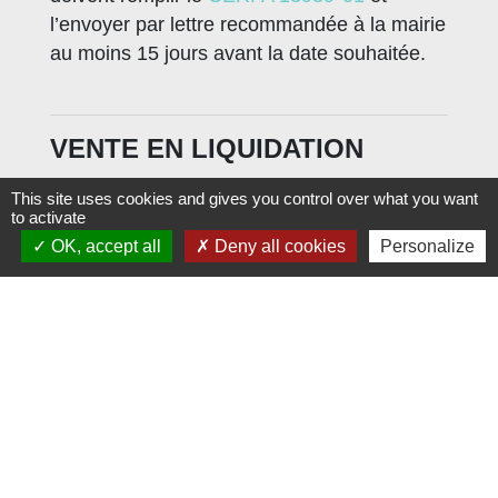
l’envoyer par lettre recommandée à la mairie
au moins 15 jours avant la date souhaitée.
VENTE EN LIQUIDATION
This site uses cookies and gives you control over what you want
Les liquidations sont soumises à déclaration
to activate
préalable auprès du maire de la commune
OK, accept all
Deny all cookies
Personalize
où a lieu cette opération. Cette
déclaration
(Formulaire 14809*01)
doit être
signée par le vendeur, ou par une personne
ayant qualité pour le représenter, et doit être
adressée par lettre recommandée avec avis
de réception, ou remise au maire de la
commune où les opérations de vente sont
prévues.