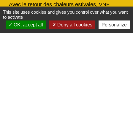
Avec le retour des chaleurs estivales, VNF
(Voies navigables de France) alerte sur les
This site uses cookies and gives you control over what you want
to activate
risques liés à la baignade sauvage.
OK, accept all
Deny all cookies
Personalize
chevron_left
chevron_right
Previous
Next
Actualités
Voir tout