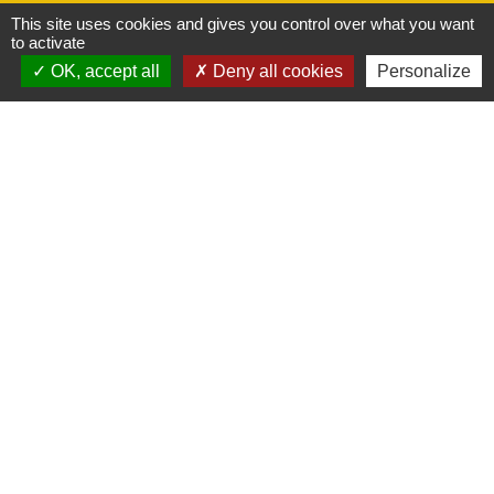
(Voies navigables de France) alerte sur les
This site uses cookies and gives you control over what you want
to activate
risques liés à la baignade sauvage.
chevron_left
chevron_right
OK, accept all
Deny all cookies
Personalize
Previous
Next
Actualités
Voir tout