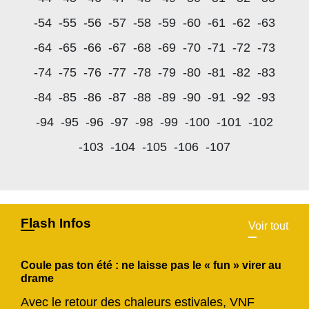
-54
-55
-56
-57
-58
-59
-60
-61
-62
-63
-64
-65
-66
-67
-68
-69
-70
-71
-72
-73
-74
-75
-76
-77
-78
-79
-80
-81
-82
-83
-84
-85
-86
-87
-88
-89
-90
-91
-92
-93
-94
-95
-96
-97
-98
-99
-100
-101
-102
-103
-104
-105
-106
-107
Flash Infos
Voir tout
Coule pas ton été : ne laisse pas le « fun » virer au
drame
Avec le retour des chaleurs estivales, VNF