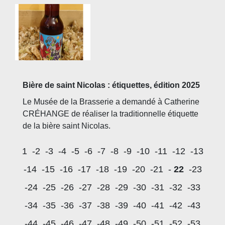
Bière de saint Nicolas : étiquettes, édition 2025
Le Musée de la Brasserie a demandé à Catherine
CRÉHANGE de réaliser la traditionnelle étiquette
de la bière saint Nicolas.
1
-2
-3
-4
-5
-6
-7
-8
-9
-10
-11
-12
-13
-14
-15
-16
-17
-18
-19
-20
-21
-
22
-23
-24
-25
-26
-27
-28
-29
-30
-31
-32
-33
-34
-35
-36
-37
-38
-39
-40
-41
-42
-43
-44
-45
-46
-47
-48
-49
-50
-51
-52
-53