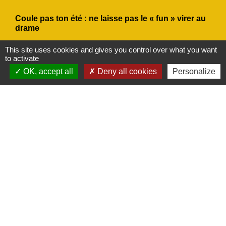
Coule pas ton été : ne laisse pas le « fun » virer au
drame
Avec le retour des chaleurs estivales, VNF
This site uses cookies and gives you control over what you want
(Voies navigables de France) alerte sur les
to activate
risques liés à la baignade sauvage.
OK, accept all
Deny all cookies
Personalize
chevron_left
chevron_right
Previous
Next
Actualités
Voir tout