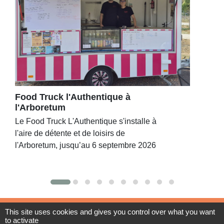
Food Truck l'Authentique à
l'Arboretum
Le Food Truck L'Authentique s'installe à
l'aire de détente et de loisirs de
l'Arboretum, jusqu’au 6 septembre 2026
This site uses cookies and gives you control over what you want
Contacts
to activate