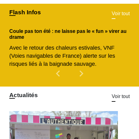
Flash Infos
Voir tout
Coule pas ton été : ne laisse pas le « fun » virer au
drame
Avec le retour des chaleurs estivales, VNF
(Voies navigables de France) alerte sur les
risques liés à la baignade sauvage.
chevron_left
chevron_right
Previous
Next
Actualités
Voir tout