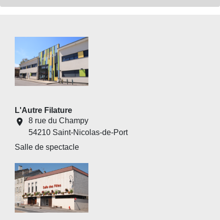
L'Autre Filature
8 rue du Champy
location_on
54210 Saint-Nicolas-de-Port
Salle de spectacle