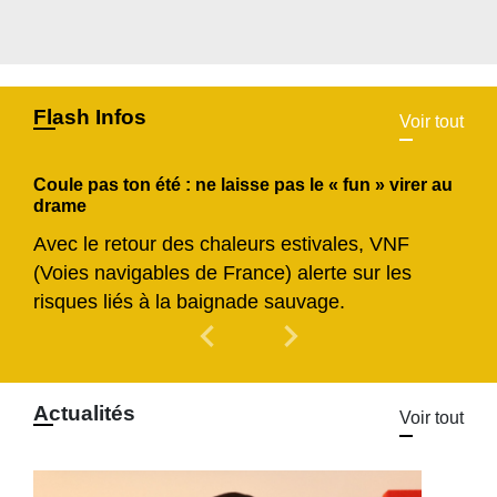
Flash Infos
Voir tout
Coule pas ton été : ne laisse pas le « fun » virer au
drame
Avec le retour des chaleurs estivales, VNF
(Voies navigables de France) alerte sur les
risques liés à la baignade sauvage.
chevron_left
chevron_right
Previous
Next
Actualités
Voir tout