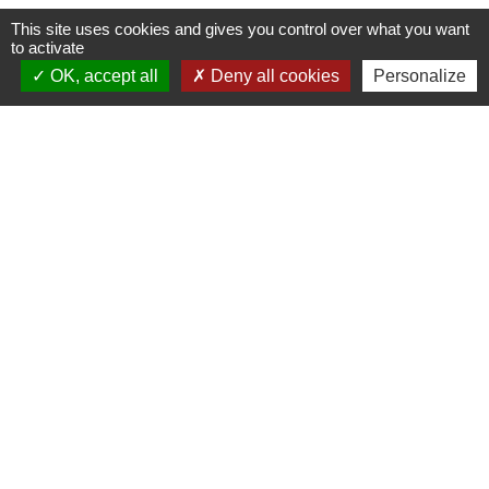
This site uses cookies and gives you control over what you want
to activate
Contacts
OK, accept all
Deny all cookies
Personalize
Commune de St Nicolas de Port
4bis place de la République
54210 Saint-Nicolas-de-Port - FRANCE
+33 3 83 48 15 15
Liens
Région Grand Est
Communauté de Communes des Pays du Sel et du
Vermois
Jumelage