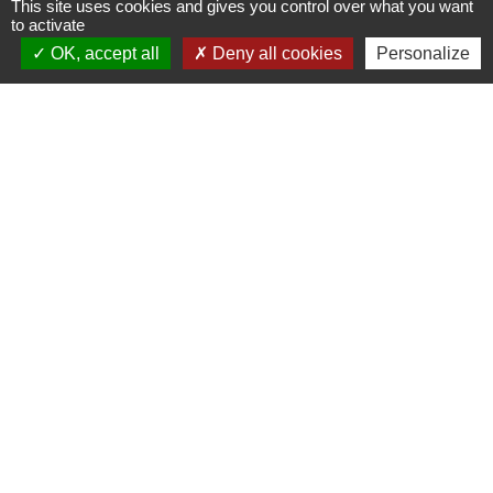
This site uses cookies and gives you control over what you want
to activate
OK, accept all
Deny all cookies
Personalize
Food Truck l'Authentique à
l'Arboretum
Le Food Truck L'Authentique s'installe à
l'aire de détente et de loisirs de
l'Arboretum, jusqu’au 6 septembre 2026