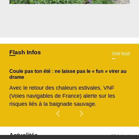
Flash Infos
Voir tout
Coule pas ton été : ne laisse pas le « fun » virer au
drame
Avec le retour des chaleurs estivales, VNF
(Voies navigables de France) alerte sur les
risques liés à la baignade sauvage.
chevron_left
chevron_right
Previous
Next
Actualités
Voir tout