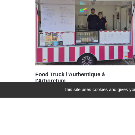
Food Truck l'Authentique à
l'Arboretum
Le Food Truck L'Authentique
This site uses cookies and gives you
s'installe à l'aire de détente et de
loisirs de l'Arboretum, jusqu’au 6
septembre 2026