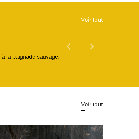
Voir tout
chevron_left
chevron_right
Previous
Next
és à la baignade sauvage.
Voir tout