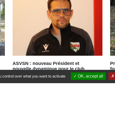
ASVSN : nouveau Président et
Pr
nouvelle dynamique pour le club
fo
de football
Bo
 control over what you want to activate
OK, accept all
Une nouvelle équipe vient d’être
in
portée à la tête de l’ASVSN avec le
renouvellement du bureau à 95%.