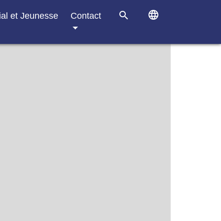
language
search
ial et Jeunesse
Contact