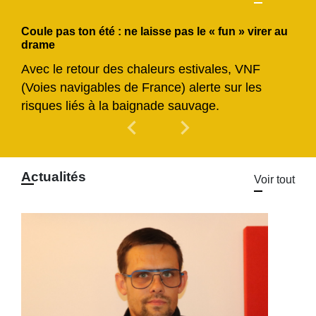
Coule pas ton été : ne laisse pas le « fun » virer au
drame
Avec le retour des chaleurs estivales, VNF
(Voies navigables de France) alerte sur les
risques liés à la baignade sauvage.
chevron_left
chevron_right
Previous
Next
Actualités
Voir tout