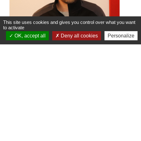
This site uses cookies and gives you control over what you want
to activate
OK, accept all
Deny all cookies
Personalize
ASVSN : nouveau Président et
nouvelle dynamique pour le club
de football
Une nouvelle équipe vient d’être portée à
la tête de l’ASVSN avec le
renouvellement du bureau à 95%.
Contacts
Commune de St Nicolas de Port
4bis place de la République