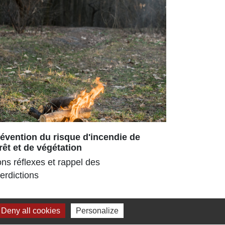
évention du risque d'incendie de
Repas ch
rêt et de végétation
180 senior
ns réflexes et rappel des
parc ombra
terdictions
pour la 3ᵉ
estival
Deny all cookies
Personalize