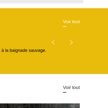
Voir tout
chevron_left
chevron_right
Previous
Next
és à la baignade sauvage.
Voir tout