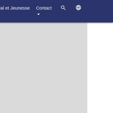
language
search
ial et Jeunesse
Contact