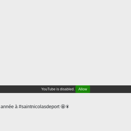
YouTube is disabled.
Allow
 année à #saintnicolasdeport 🤩🎇