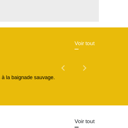
Voir tout
chevron_left
chevron_right
Previous
Next
és à la baignade sauvage.
Voir tout