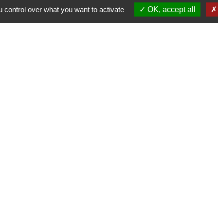
 control over what you want to activate
OK, accept all
Liens
Région Grand Est
Communauté de Communes des Pays du
Sel et du Vermois