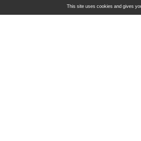
renouvellement du bureau à 95%.
This site uses cookies and gives you
Contacts
Commune de St Nicolas de Port
4bis place de la République
54210 Saint-Nicolas-de-Port - FRANCE
+33 3 83 48 15 15