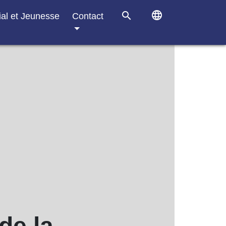
language
search
ial et Jeunesse
Contact
de la