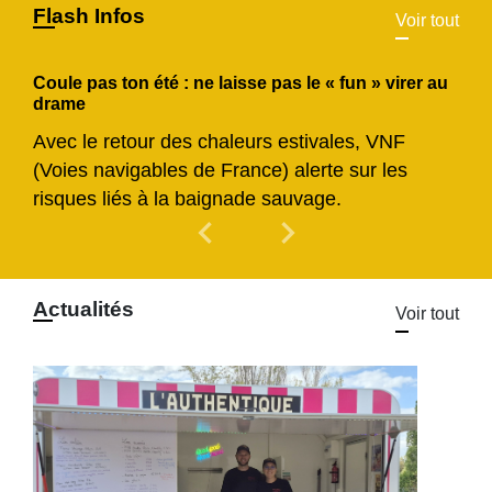
Flash Infos
Voir tout
Coule pas ton été : ne laisse pas le « fun » virer au
drame
Avec le retour des chaleurs estivales, VNF
(Voies navigables de France) alerte sur les
risques liés à la baignade sauvage.
chevron_left
chevron_right
Previous
Next
Actualités
Voir tout