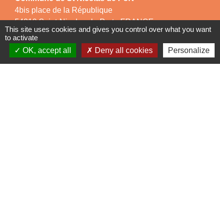
4bis place de la République
54210 Saint-Nicolas-de-Port - FRANCE
This site uses cookies and gives you control over what you want
+33 3 83 48 15 15
to activate
OK, accept all
Deny all cookies
Personalize
Liens
Région Grand Est
Communauté de Communes des Pays du Sel et du
Vermois
Jumelage
Dielheim (Allemagne)
Mentions légales
-
Politique de confidentialité
-