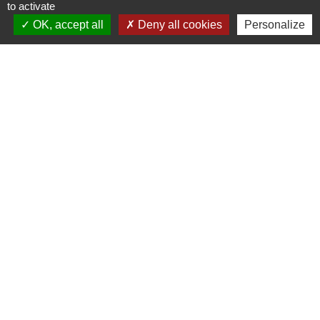
to activate
OK, accept all
Deny all cookies
Personalize
Liens
Région Grand Est
Communauté de Communes des Pays du Sel et du
Vermois
Jumelage
Dielheim (Allemagne)
Mentions légales
-
Politique de confidentialité
-
Accessibilité
-
Plan du site
-
Gestion des cookies