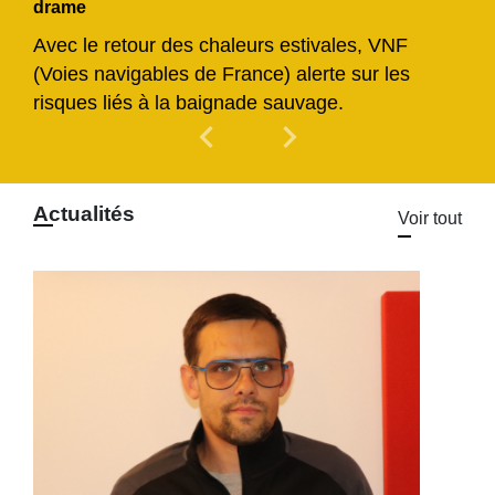
drame
Avec le retour des chaleurs estivales, VNF
(Voies navigables de France) alerte sur les
risques liés à la baignade sauvage.
chevron_left
chevron_right
Previous
Next
Actualités
Voir tout