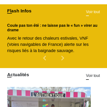
Flash Infos
Voir tout
Coule pas ton été : ne laisse pas le « fun » virer au
drame
Avec le retour des chaleurs estivales, VNF
(Voies navigables de France) alerte sur les
risques liés à la baignade sauvage.
chevron_left
chevron_right
Previous
Next
Actualités
Voir tout