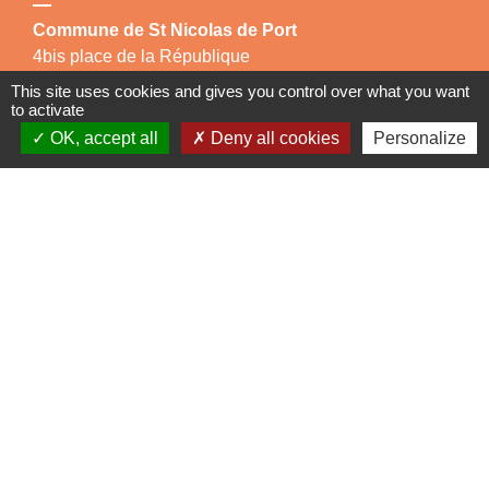
Commune de St Nicolas de Port
4bis place de la République
54210 Saint-Nicolas-de-Port - FRANCE
This site uses cookies and gives you control over what you want
+33 3 83 48 15 15
to activate
OK, accept all
Deny all cookies
Personalize
Liens
Région Grand Est
Communauté de Communes des Pays du Sel et du
Vermois
Jumelage
Dielheim (Allemagne)