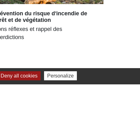
évention du risque d'incendie de
Repas ch
rêt et de végétation
180 senior
ns réflexes et rappel des
parc ombra
terdictions
pour la 3ᵉ
estival
Deny all cookies
Personalize
Jumelage
Dielheim (Allemagne)