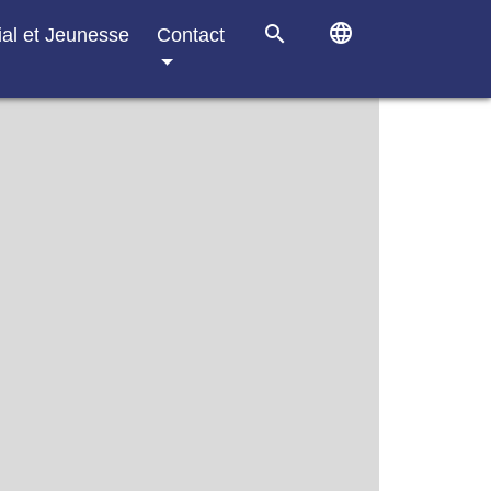
language
search
ial et Jeunesse
Contact