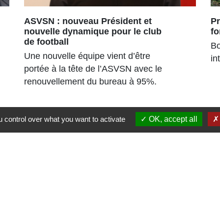
ASVSN : nouveau Président et
Pr
nouvelle dynamique pour le club
fo
de football
Bo
Une nouvelle équipe vient d’être
in
portée à la tête de l’ASVSN avec le
renouvellement du bureau à 95%.
 control over what you want to activate
OK, accept all
Liens
Région Grand Est