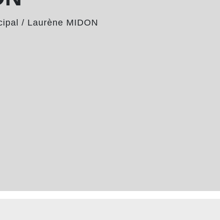
cipal
/
Laurène MIDON