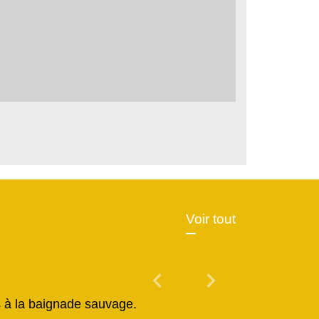
Voir tout
chevron_left
chevron_right
Previous
Next
és à la baignade sauvage.