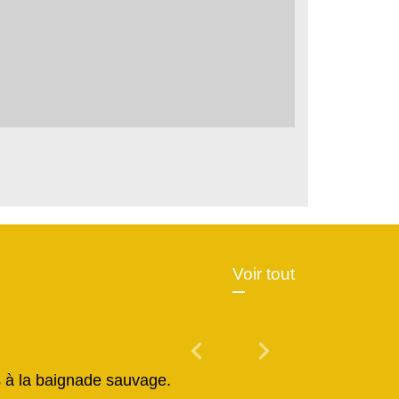
Voir tout
chevron_left
chevron_right
Previous
Next
és à la baignade sauvage.