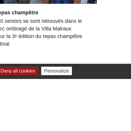
epas champêtre
Arboretum
enrichi et
0 seniors se sont retrouvés dans le
L’Arboretu
rc ombragé de la Villa Malraux
arboré déjà
ur la 3ᵉ édition du repas champêtre
Tout au lo
tival
travaux, d
ont...
Deny all cookies
Personalize
Jumelage
Dielheim (Allemagne)