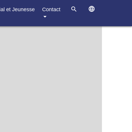
language
search
ial et Jeunesse
Contact