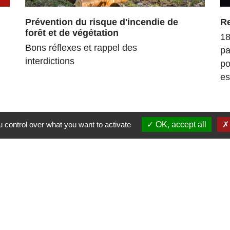
Prévention du risque d'incendie de
R
forêt et de végétation
18
Bons réflexes et rappel des
pa
interdictions
po
es
 control over what you want to activate
OK, accept all
Liens
Région Grand Est