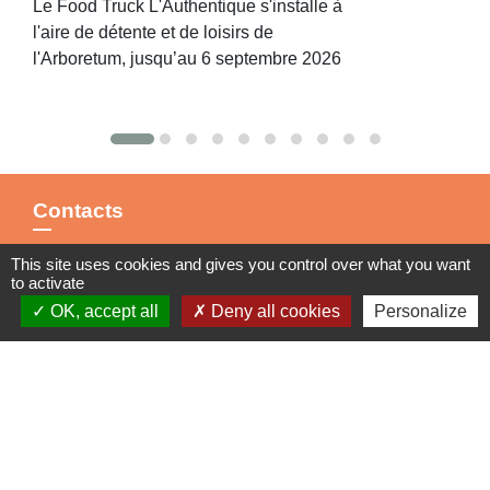
Le Food Truck L'Authentique s'installe à
l'aire de détente et de loisirs de
l'Arboretum, jusqu’au 6 septembre 2026
Contacts
Commune de St Nicolas de Port
This site uses cookies and gives you control over what you want
4bis place de la République
to activate
54210 Saint-Nicolas-de-Port - FRANCE
OK, accept all
Deny all cookies
Personalize
+33 3 83 48 15 15
Liens