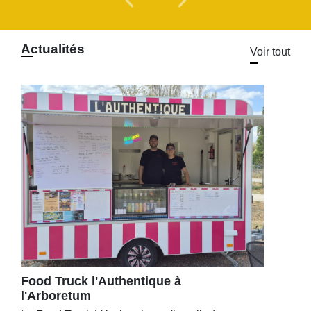
chevron_left
chevron_right
Actualités
Voir tout
Food Truck l'Authentique à
l'Arboretum