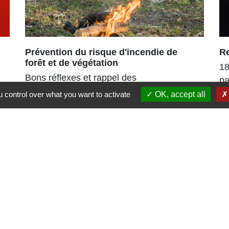
Prévention du risque d'incendie de
R
forêt et de végétation
18
Bons réflexes et rappel des
pa
interdictions
po
 control over what you want to activate
OK, accept all
es
Liens