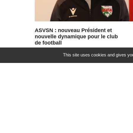
ASVSN : nouveau Président et
nouvelle dynamique pour le club
de football
Une nouvelle équipe vient d’être
This site uses cookies and gives you
portée à la tête de l’ASVSN avec le
renouvellement du bureau à 95%.
Contacts