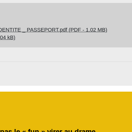
NTITE _ PASSEPORT.pdf (PDF - 1.02 MB)
.04 kB)
 pas le « fun » virer au drame