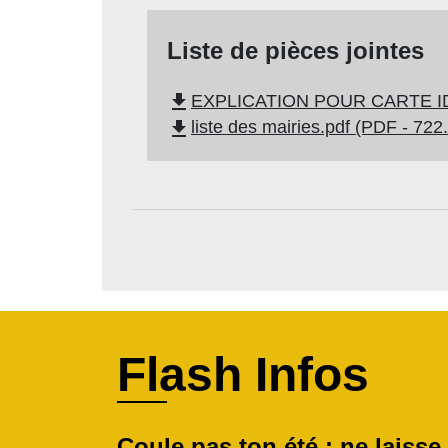
Liste de pièces jointes
file_download
EXPLICATION POUR CARTE IDE
file_download
liste des mairies.pdf (PDF - 722
Flash Infos
Coule pas ton été : ne laisse