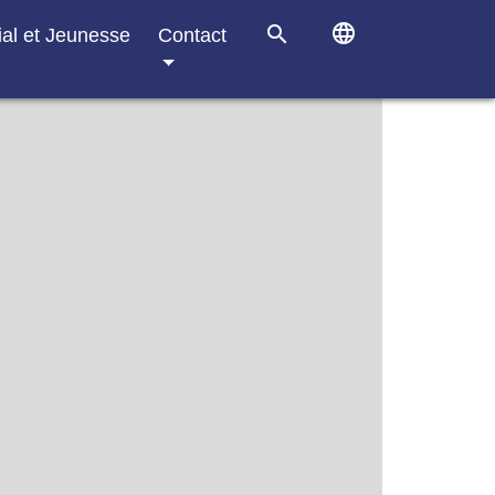
language
search
ial et Jeunesse
Contact