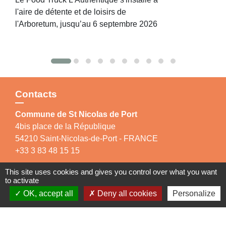
l'aire de détente et de loisirs de
l'Arboretum, jusqu’au 6 septembre 2026
Contacts
Commune de St Nicolas de Port
4bis place de la République
54210 Saint-Nicolas-de-Port - FRANCE
+33 3 83 48 15 15
This site uses cookies and gives you control over what you want
to activate
OK, accept all
Deny all cookies
Personalize
Liens