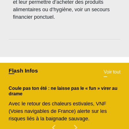
et leur permettre d’acheter des produits
alimentaires ou d’hygiène, voir un secours
financier ponctuel.
Flash Infos
Voir tout
Coule pas ton été : ne laisse pas le « fun » virer au
drame
Avec le retour des chaleurs estivales, VNF
(Voies navigables de France) alerte sur les
risques liés à la baignade sauvage.
chevron_left
chevron_right
Previous
Next