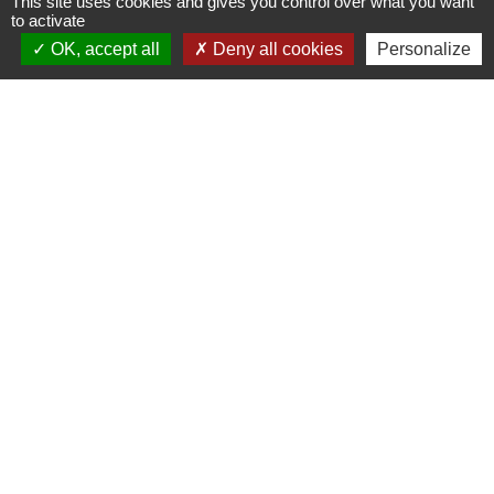
This site uses cookies and gives you control over what you want
Contacts
to activate
OK, accept all
Deny all cookies
Personalize
Commune de St Nicolas de Port
4bis place de la République
54210 Saint-Nicolas-de-Port - FRANCE
+33 3 83 48 15 15
Liens
Région Grand Est
Communauté de Communes des Pays du Sel et du
Vermois
Jumelage
Dielheim (Allemagne)