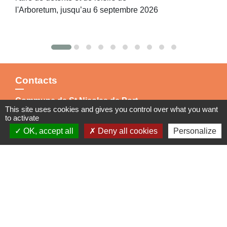
l'Arboretum, jusqu’au 6 septembre 2026
Contacts
Commune de St Nicolas de Port
This site uses cookies and gives you control over what you want
4bis place de la République
to activate
54210 Saint-Nicolas-de-Port - FRANCE
OK, accept all
Deny all cookies
Personalize
+33 3 83 48 15 15
Liens
Région Grand Est