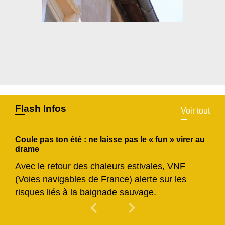
Flash Infos
Voir tout
Coule pas ton été : ne laisse pas le « fun » virer au
drame
Avec le retour des chaleurs estivales, VNF
(Voies navigables de France) alerte sur les
risques liés à la baignade sauvage.
chevron_left
chevron_right
Previous
Next