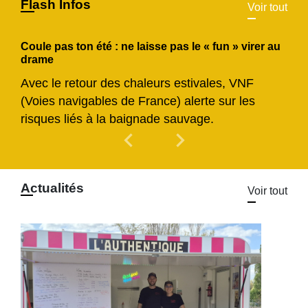
Flash Infos
Voir tout
Coule pas ton été : ne laisse pas le « fun » virer au
drame
Avec le retour des chaleurs estivales, VNF
(Voies navigables de France) alerte sur les
risques liés à la baignade sauvage.
chevron_left
chevron_right
Previous
Next
Actualités
Voir tout