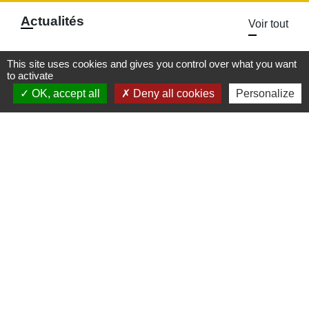
Actualités
Voir tout
This site uses cookies and gives you control over what you want
to activate
OK, accept all
Deny all cookies
Personalize
Food Truck l'Authentique à
l'Arboretum
Le Food Truck L'Authentique s'installe à
l'aire de détente et de loisirs de