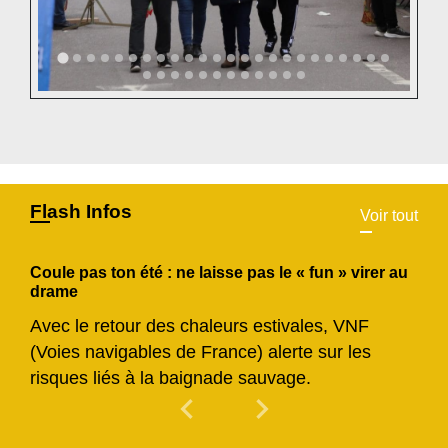
Flash Infos
Voir tout
Coule pas ton été : ne laisse pas le « fun » virer au
drame
Avec le retour des chaleurs estivales, VNF
(Voies navigables de France) alerte sur les
risques liés à la baignade sauvage.
chevron_left
chevron_right
Previous
Next