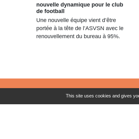
nouvelle dynamique pour le club
de football
Une nouvelle équipe vient d’être
portée à la tête de l’ASVSN avec le
renouvellement du bureau à 95%.
Contacts
This site uses cookies and gives you
Commune de St Nicolas de Port
4bis place de la République
54210 Saint-Nicolas-de-Port - FRANCE