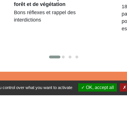
forêt et de végétation
18
Bons réflexes et rappel des
pa
interdictions
po
es
Liens
 control over what you want to activate
OK, accept all
Région Grand Est
Communauté de Communes des Pays du
Sel et du Vermois