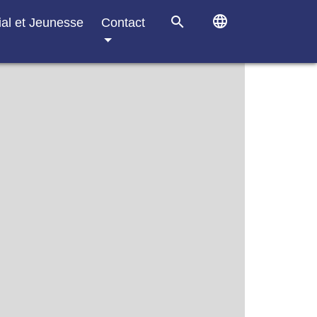
language
search
ial et Jeunesse
Contact