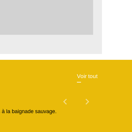
Voir tout
chevron_left
chevron_right
Previous
Next
és à la baignade sauvage.