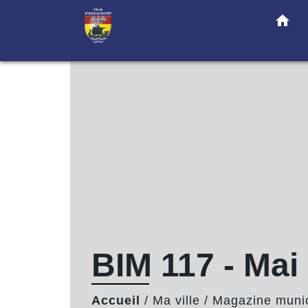
home
BIM 117 - Mai
Accueil
/
Ma ville
/
Magazine munic