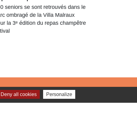
enrichi et
0 seniors se sont retrouvés dans le
L’Arboretu
rc ombragé de la Villa Malraux
arboré déjà
ur la 3ᵉ édition du repas champêtre
Tout au lo
tival
travaux, d
ont...
Jumelage
Deny all cookies
Personalize
Dielheim (Allemagne)