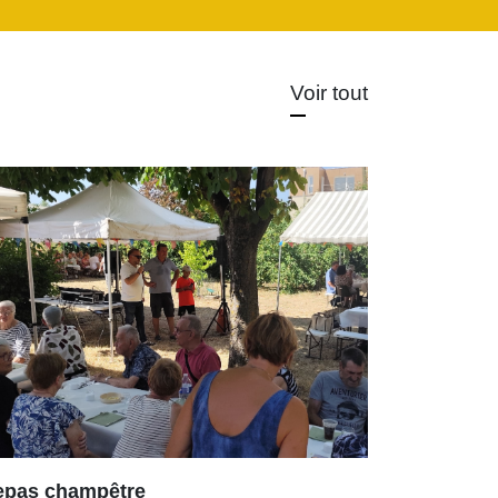
Voir tout
epas champêtre
Arboretum