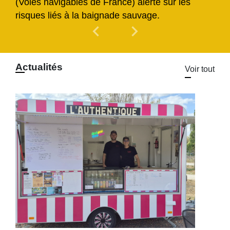
(Voies navigables de France) alerte sur les
risques liés à la baignade sauvage.
chevron_left
chevron_right
Previous
Next
Actualités
Voir tout