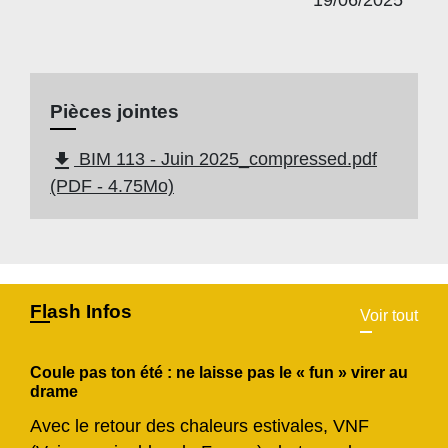
19/06/2025
Pièces jointes
file_download
BIM 113 - Juin 2025_compressed.pdf
(PDF - 4.75Mo)
Flash Infos
Voir tout
Coule pas ton été : ne laisse pas le « fun » virer au
drame
Avec le retour des chaleurs estivales, VNF