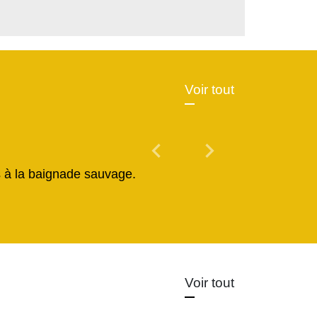
Voir tout
chevron_left
chevron_right
Previous
Next
és à la baignade sauvage.
Voir tout