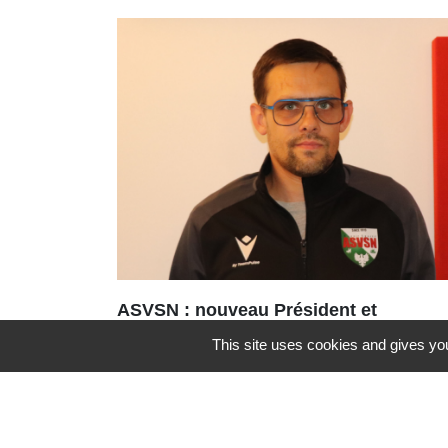
ASVSN : nouveau Président et
nouvelle dynamique pour le club
This site uses cookies and gives you
de football
Une nouvelle équipe vient d’être
portée à la tête de l’ASVSN avec le
renouvellement du bureau à 95%.