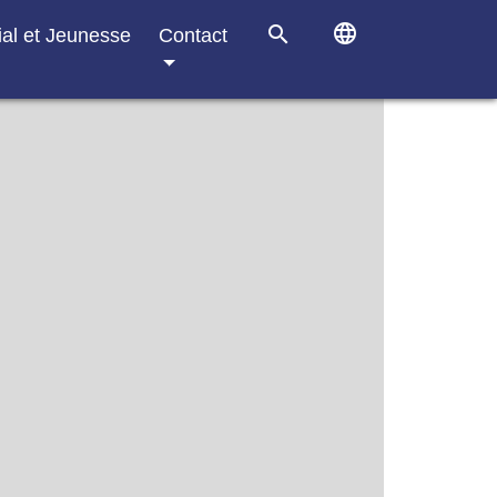
language
search
ial et Jeunesse
Contact