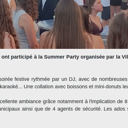
s ont participé à la Summer Party organisée par la Vi
e soirée festive rythmée par un DJ, avec de nombreuses
araoké... Une collation avec boissons et mini-donuts leu
cellente ambiance grâce notamment à l'implication de 8
icipaux ainsi que de 4 agents de sécurité. Les ados so