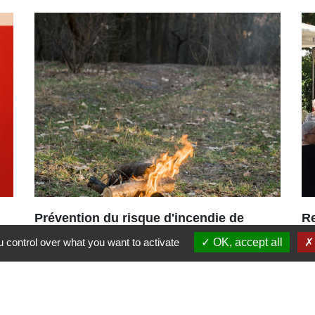
Prévention du risque d'incendie de
R
forêt et de végétation
18
 control over what you want to activate
OK, accept all
Bons réflexes et rappel des
pa
interdictions
po
es