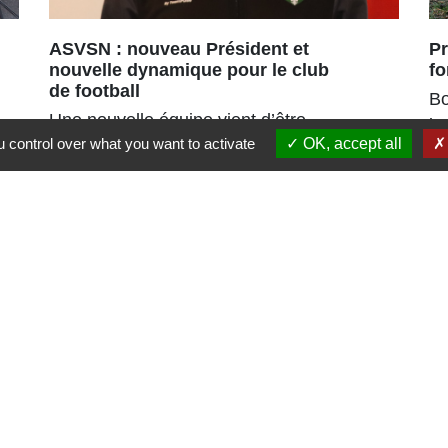
ASVSN : nouveau Président et
Pr
nouvelle dynamique pour le club
fo
de football
Bo
Une nouvelle équipe vient d’être
in
 control over what you want to activate
OK, accept all
portée à la tête de l’ASVSN avec le
renouvellement du bureau à 95%.
Liens
Région Grand Est