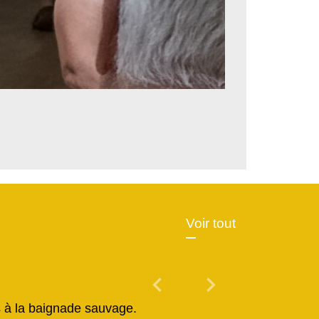
Voir tout
chevron_left
chevron_right
Previous
Next
és à la baignade sauvage.