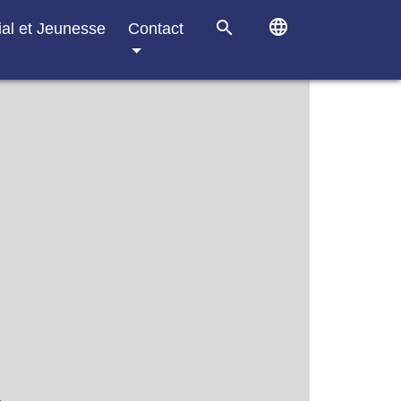
language
search
ial et Jeunesse
Contact