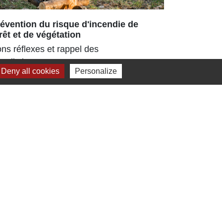
évention du risque d'incendie de
Repas ch
rêt et de végétation
180 senior
ns réflexes et rappel des
parc ombra
terdictions
pour la 3ᵉ
Deny all cookies
Personalize
estival
Jumelage
Dielheim (Allemagne)