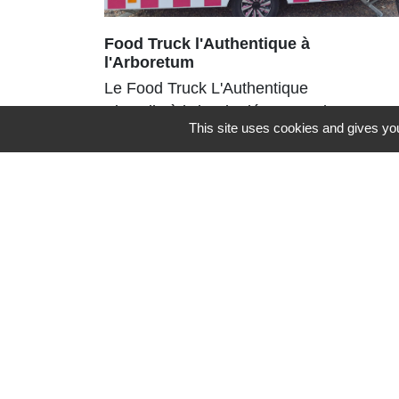
Food Truck l'Authentique à
l'Arboretum
Le Food Truck L'Authentique
s'installe à l'aire de détente et de
This site uses cookies and gives you
loisirs de l'Arboretum, jusqu’au 6
septembre 2026
Contacts
Commune de St Nicolas de Port