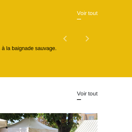
Voir tout
chevron_left
chevron_right
Previous
Next
és à la baignade sauvage.
Voir tout