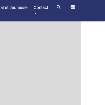
language
search
ial et Jeunesse
Contact