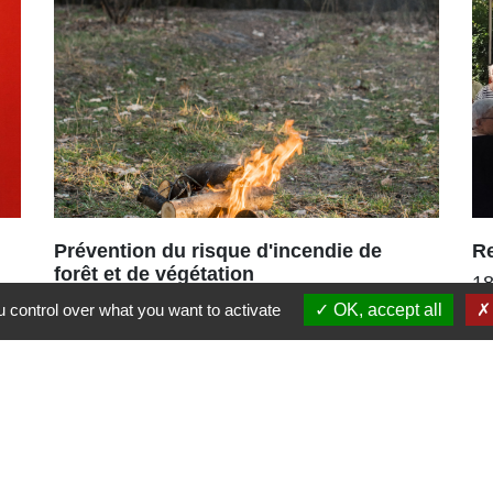
Prévention du risque d'incendie de
R
forêt et de végétation
18
Bons réflexes et rappel des
 control over what you want to activate
OK, accept all
pa
interdictions
po
es