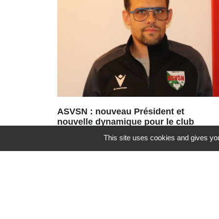
ASVSN : nouveau Président et
nouvelle dynamique pour le club
de football
This site uses cookies and gives you
Une nouvelle équipe vient d’être
portée à la tête de l’ASVSN avec le
renouvellement du bureau à 95%.