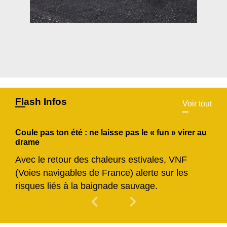
Flash Infos
Voir tout
Coule pas ton été : ne laisse pas le « fun » virer au
drame
Avec le retour des chaleurs estivales, VNF
(Voies navigables de France) alerte sur les
risques liés à la baignade sauvage.
chevron_left
chevron_right
Previous
Next