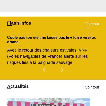
Flash Infos
Voir tout
Coule pas ton été : ne laisse pas le « fun » virer au
drame
Avec le retour des chaleurs estivales, VNF
(Voies navigables de France) alerte sur les
risques liés à la baignade sauvage.
chevron_left
chevron_right
Previous
Next
Actualités
Voir tout