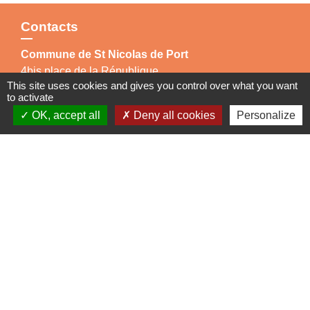
Contacts
Commune de St Nicolas de Port
4bis place de la République
This site uses cookies and gives you control over what you want
54210 Saint-Nicolas-de-Port - FRANCE
to activate
+33 3 83 48 15 15
OK, accept all
Deny all cookies
Personalize
Liens
Région Grand Est
Communauté de Communes des Pays du Sel et du
Vermois
Jumelage