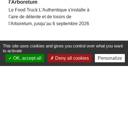
l'Arboretum
Le Food Truck L'Authentique s'installe à
l'aire de détente et de loisirs de
l'Arboretum, jusqu’au 6 septembre 2026
This site uses cookies and gives you control over what you want
to activate
OK, accept all
Deny all cookies
Personalize
Contacts
Commune de St Nicolas de Port
4bis place de la République
54210 Saint-Nicolas-de-Port - FRANCE
+33 3 83 48 15 15