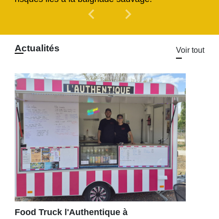
chevron_left
chevron_right
Previous
Next
Actualités
Voir tout
Food Truck l'Authentique à