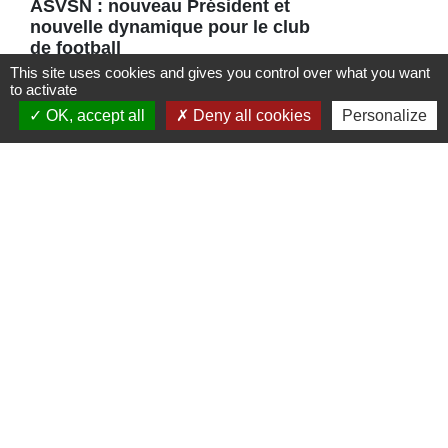
ASVSN : nouveau Président et
nouvelle dynamique pour le club
de football
This site uses cookies and gives you control over what you want
Une nouvelle équipe vient d’être portée à
to activate
la tête de l’ASVSN avec le
OK, accept all
Deny all cookies
Personalize
renouvellement du bureau à 95%.
Contacts
Commune de St Nicolas de Port
4bis place de la République
54210 Saint-Nicolas-de-Port - FRANCE
+33 3 83 48 15 15