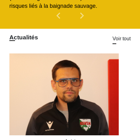
risques liés à la baignade sauvage.
chevron_left
chevron_right
Previous
Next
Actualités
Voir tout