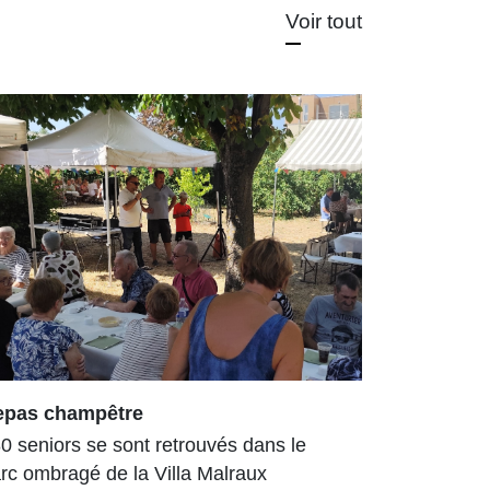
Voir tout
epas champêtre
Arboretum
enrichi et
0 seniors se sont retrouvés dans le
L’Arboretu
rc ombragé de la Villa Malraux