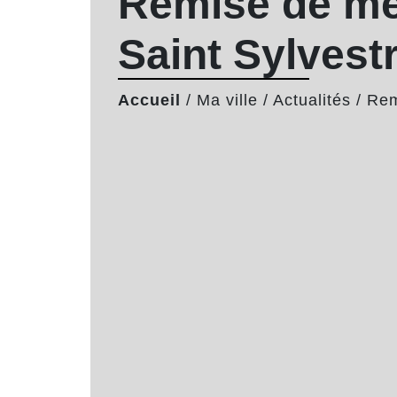
Remise de méd
Saint Sylvest
Accueil
/
Ma ville
/
Actualités
/
Rem