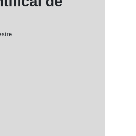
tifical de
estre