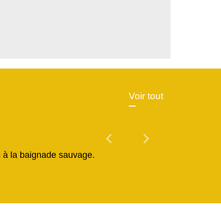
Voir tout
chevron_left
chevron_right
Previous
Next
és à la baignade sauvage.