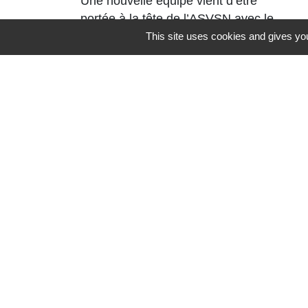
Une nouvelle équipe vient d’être
portée à la tête de l’ASVSN avec le
renouvellement du bureau à 95%.
This site uses cookies and gives you
Contacts
Commune de St Nicolas de Port
4bis place de la République
54210 Saint-Nicolas-de-Port - FRANCE
+33 3 83 48 15 15