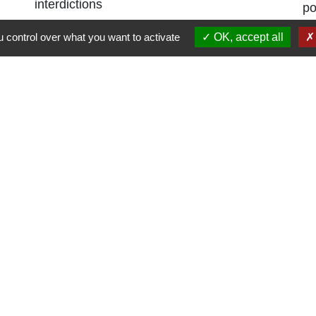
interdictions
po
es
 control over what you want to activate
OK, accept all
Liens
Région Grand Est
Communauté de Communes des Pays du
Sel et du Vermois