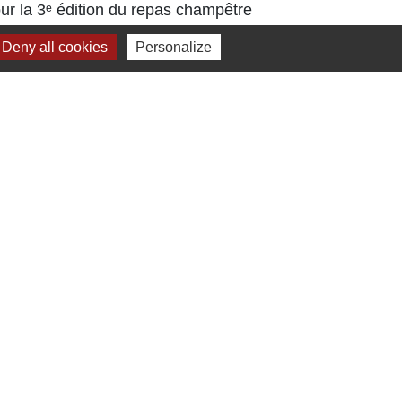
arboré déjà
ur la 3ᵉ édition du repas champêtre
Tout au lo
tival
Deny all cookies
Personalize
travaux, d
ont...
Jumelage
Dielheim (Allemagne)