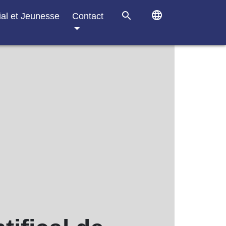
language
search
ial et Jeunesse
Contact