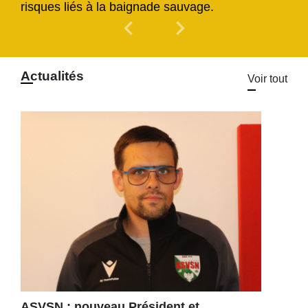
risques liés à la baignade sauvage.
chevron_left
chevron_right
Previous
Next
Actualités
Voir tout
ASVSN : nouveau Président et