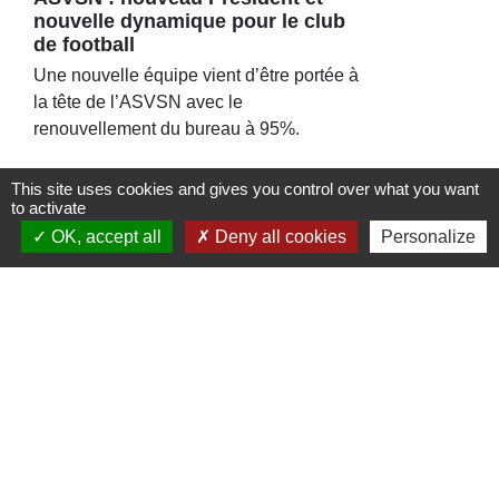
nouvelle dynamique pour le club
de football
Une nouvelle équipe vient d’être portée à
la tête de l’ASVSN avec le
renouvellement du bureau à 95%.
This site uses cookies and gives you control over what you want
to activate
OK, accept all
Deny all cookies
Personalize
Contacts
Commune de St Nicolas de Port
4bis place de la République
54210 Saint-Nicolas-de-Port - FRANCE
+33 3 83 48 15 15