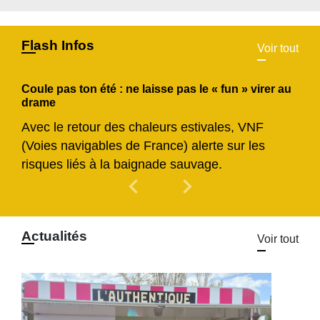
Flash Infos
Voir tout
Coule pas ton été : ne laisse pas le « fun » virer au
drame
Avec le retour des chaleurs estivales, VNF
(Voies navigables de France) alerte sur les
risques liés à la baignade sauvage.
chevron_left
chevron_right
Previous
Next
Actualités
Voir tout