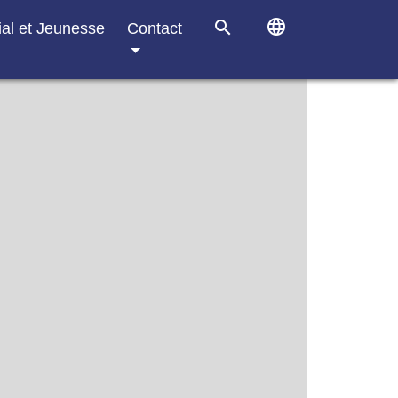
language
search
ial et Jeunesse
Contact