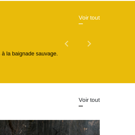
Voir tout
chevron_left
chevron_right
Previous
Next
és à la baignade sauvage.
Voir tout