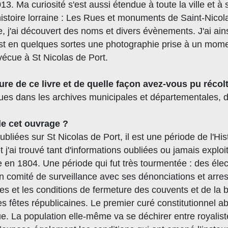
13. Ma curiosité s'est aussi étendue à toute la ville et 
stoire lorraine : Les Rues et monuments de Saint-Nicol
ge, j'ai découvert des noms et divers évènements. J'ai a
st en quelques sortes une photographie prise à un momen
t vécue à St Nicolas de Port.
re de ce livre et de quelle façon avez-vous pu récolt
iques dans les archives municipales et départementales, d
 de cet ouvrage ?
bliées sur St Nicolas de Port, il est une période de l'His
 j'ai trouvé tant d'informations oubliées ou jamais expl
e en 1804. Une période qui fut très tourmentée : des él
d’un comité de surveillance avec ses dénonciations et arres
taires et les conditions de fermeture des couvents et de la
s fêtes républicaines. Le premier curé constitutionnel ab
. La population elle-même va se déchirer entre royalist